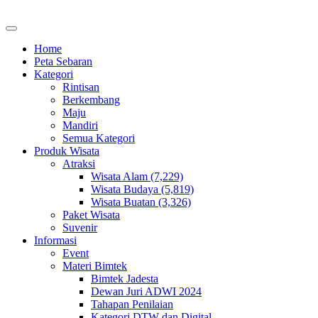
Home
Peta Sebaran
Kategori
Rintisan
Berkembang
Maju
Mandiri
Semua Kategori
Produk Wisata
Atraksi
Wisata Alam (7,229)
Wisata Budaya (5,819)
Wisata Buatan (3,326)
Paket Wisata
Suvenir
Informasi
Event
Materi Bimtek
Bimtek Jadesta
Dewan Juri ADWI 2024
Tahapan Penilaian
Kategori DTW dan Digital