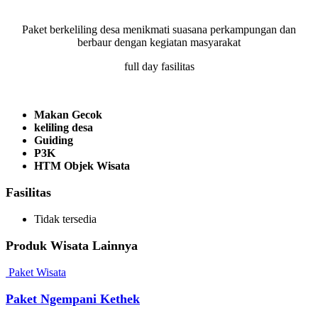
Paket berkeliling desa menikmati suasana perkampungan dan
berbaur dengan kegiatan masyarakat
full day fasilitas
Makan Gecok
keliling desa
Guiding
P3K
HTM Objek Wisata
Fasilitas
Tidak tersedia
Produk Wisata Lainnya
Paket Wisata
Paket Ngempani Kethek