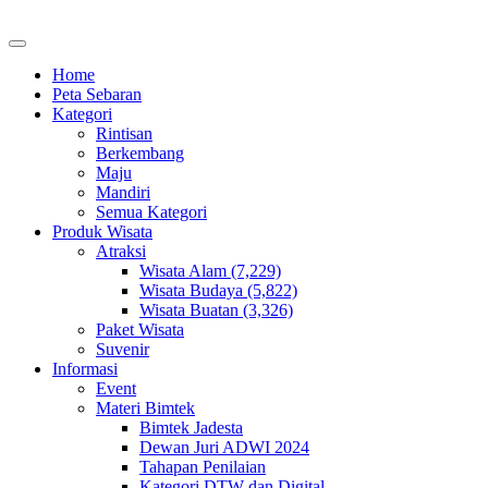
Home
Peta Sebaran
Kategori
Rintisan
Berkembang
Maju
Mandiri
Semua Kategori
Produk Wisata
Atraksi
Wisata Alam (7,229)
Wisata Budaya (5,822)
Wisata Buatan (3,326)
Paket Wisata
Suvenir
Informasi
Event
Materi Bimtek
Bimtek Jadesta
Dewan Juri ADWI 2024
Tahapan Penilaian
Kategori DTW dan Digital